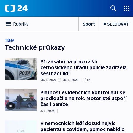
Sport
SLEDOVAT
Rubriky
TÉMA
Technické průkazy
Při zásahu na pracovišti
černošického úřadu policie zadržela
šestnáct lidí
28. 1. 2026
28. 1. 2026
|
ČTK
Platnost evidenčních kontrol aut se
prodloužila na rok. Motoristé uspoří
čas i peníze
5. 3. 2023
|
V nemocnicích leží dosud nejvíc
pacientů s covidem, pomoc nabídlo