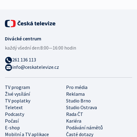
Divácké centrum
každý všední den:
8:00—16:00 hodin
261 136 113
info@ceskatelevize.cz
TV program
Pro média
Živé vysílání
Reklama
TV poplatky
Studio Brno
Teletext
Studio Ostrava
Podcasty
Rada ČT
Počasí
Kariéra
E-shop
Podávání námětů
Mobilní a TV aplikace
Časté dotazy