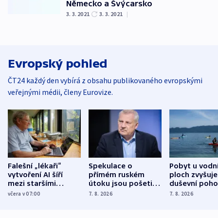
Německo a Švýcarsko
3. 3. 2021
3. 3. 2021
|
Evropský pohled
ČT24 každý den vybírá z obsahu publikovaného evropskými
veřejnými médii, členy Eurovize.
Falešní „lékaři“
Spekulace o
Pobyt u vodn
vytvoření AI šíří
přímém ruském
ploch zvyšuje
mezi staršími
útoku jsou pošetilé,
duševní poho
Poláky nebezpečné
míní estonský
ukázala
včera v 07:00
7. 8. 2026
7. 8. 2026
zdravotní rady
bezpečnostní
mezinárodní 
expert