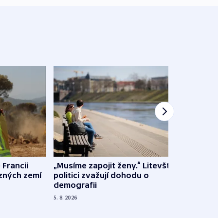
 Francii
„Musíme zapojit ženy.“ Litevští
Na Uk
ůzných zemí
politici zvažují dohodu o
občan
demografii
na s
5. 8. 2026
5. 8. 20