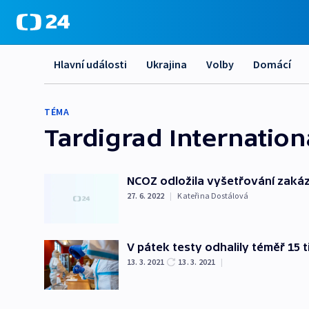
Hlavní události
Ukrajina
Volby
Domácí
TÉMA
Tardigrad Internation
NCOZ odložila vyšetřování zakázk
27. 6. 2022
|
Kateřina Dostálová
V pátek testy odhalily téměř 15 
13. 3. 2021
13. 3. 2021
|