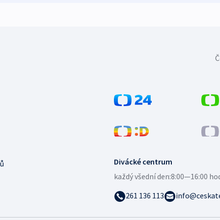
Č
Divácké centrum
ů
každý všední den:
8:00—16:00 ho
261 136 113
info@ceskate