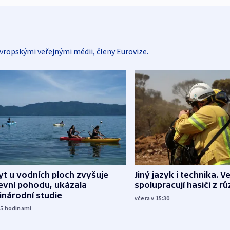
vropskými veřejnými médii, členy Eurovize.
Jiný jazyk i technika. Ve
t u vodních ploch zvyšuje
spolupracují hasiči z r
evní pohodu, ukázala
inárodní studie
včera v 15:30
15
hodinami