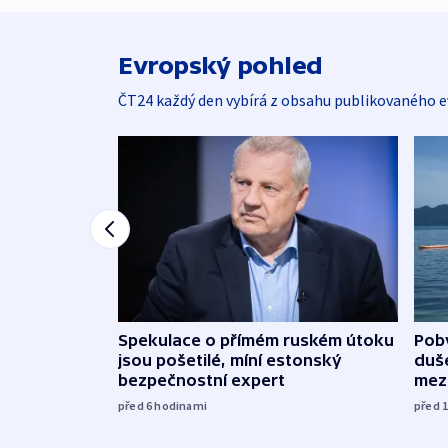
Evropský pohled
ČT24 každý den vybírá z obsahu publikovaného e
Spekulace o přímém ruském útoku
Poby
jsou pošetilé, míní estonský
duš
bezpečnostní expert
mez
před 6
hodinami
před 