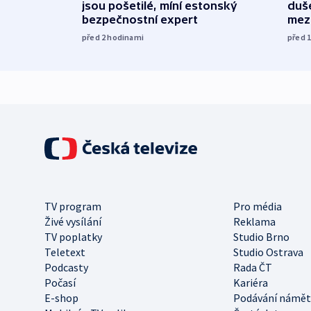
jsou pošetilé, míní estonský
duš
bezpečnostní expert
mez
před 2
hodinami
před 
TV program
Pro média
Živé vysílání
Reklama
TV poplatky
Studio Brno
Teletext
Studio Ostrava
Podcasty
Rada ČT
Počasí
Kariéra
E-shop
Podávání námět