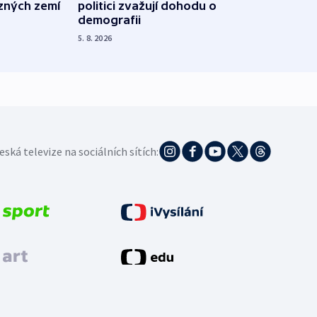
ůzných zemí
politici zvažují dohodu o
občan
demografii
na s
5. 8. 2026
5. 8. 20
eská televize na sociálních sítích: