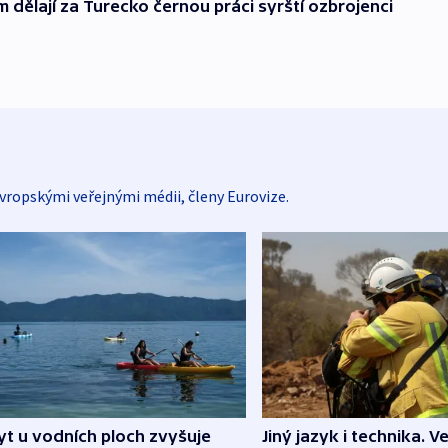
m dělají za Turecko černou práci syrští ozbrojenci
vropskými veřejnými médii, členy Eurovize.
Jiný jazyk i technika. Ve
t u vodních ploch zvyšuje