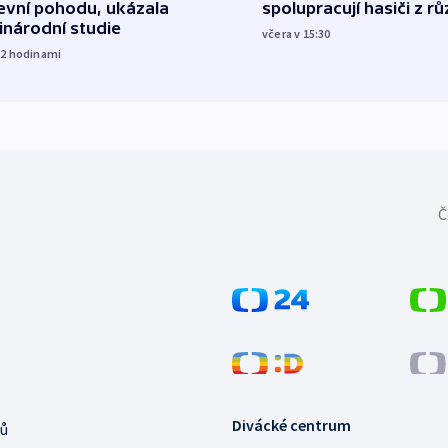
spolupracují hasiči z r
evní pohodu, ukázala
inárodní studie
včera v 15:30
12
hodinami
Č
Divácké centrum
ů