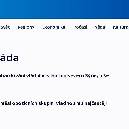
Svět
Regiony
Ekonomika
Počasí
Věda
Kultura
máda
mbardování vládními silami na severu Sýrie, píše
směsí opozičních skupin. Vládnou mu nejčastěji