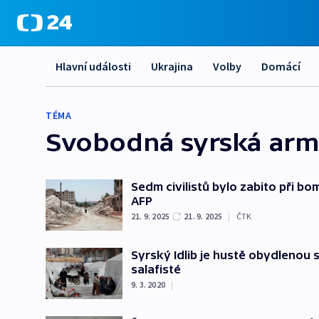
Hlavní události
Ukrajina
Volby
Domácí
TÉMA
Svobodná syrská ar
Sedm civilistů bylo zabito při bo
AFP
21. 9. 2025
21. 9. 2025
|
ČTK
Syrský Idlib je hustě obydlenou 
salafisté
9. 3. 2020
|