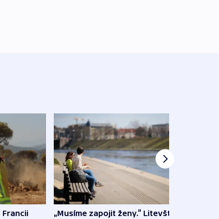
 Francii
„Musíme zapojit ženy.“ Litevští
Na Uk