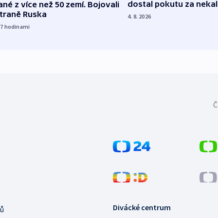
dostal pokutu za nekal
né z více než 50 zemí. Bojovali
straně Ruska
4. 8. 2026
17
hodinami
Č
Divácké centrum
ů