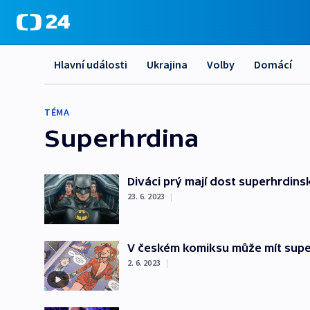
Hlavní události
Ukrajina
Volby
Domácí
TÉMA
Superhrdina
Diváci prý mají dost superhrdins
23. 6. 2023
|
V českém komiksu může mít supe
2. 6. 2023
|