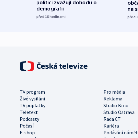
politici zvažují dohodu o
obča
demografii
na 
před 16
hodinami
před 
TV program
Pro média
Živé vysílání
Reklama
TV poplatky
Studio Brno
Teletext
Studio Ostrava
Podcasty
Rada ČT
Počasí
Kariéra
E-shop
Podávání námět