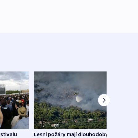
stivalu
Lesní požáry mají dlouhodobý
Ukraj