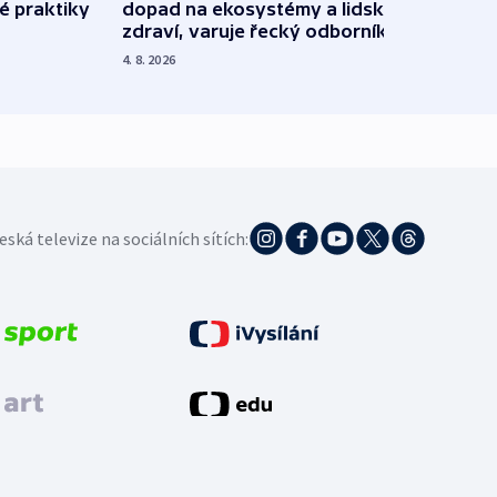
é praktiky
dopad na ekosystémy a lidské
Franc
zdraví, varuje řecký odborník
požá
4. 8. 2026
3. 8. 20
eská televize na sociálních sítích: