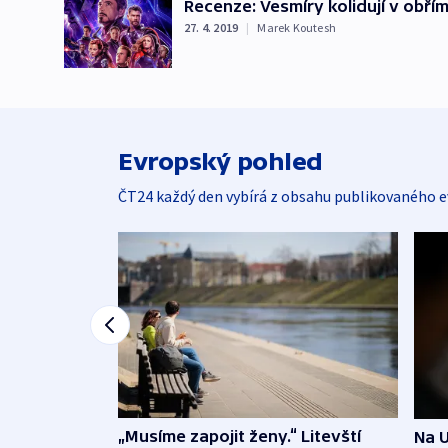
Recenze: Vesmíry kolidují v obř
27. 4. 2019
|
Marek Koutesh
Evropský pohled
ČT24 každý den vybírá z obsahu publikovaného e
„Musíme zapojit ženy.“ Litevští
Na U