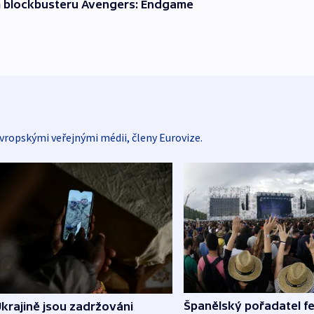
ím blockbusteru Avengers: Endgame
vropskými veřejnými médii, členy Eurovize.
Španělský pořadatel fe
krajině jsou zadržováni