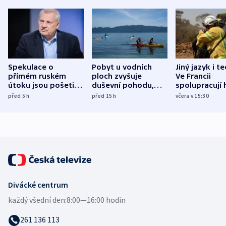
Spekulace o
Pobyt u vodních
Jiný jazyk i t
přímém ruském
ploch zvyšuje
Ve Francii
útoku jsou pošetilé,
duševní pohodu,
spolupracují h
míní estonský
ukázala
různých zemí
před 5
h
před 15
h
včera v 15:30
bezpečnostní
mezinárodní studie
expert
Divácké centrum
každý všední den:
8:00—16:00 hodin
261 136 113