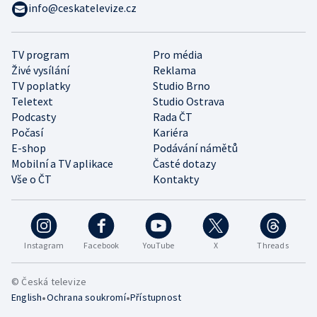
info@ceskatelevize.cz
TV program
Pro média
Živé vysílání
Reklama
TV poplatky
Studio Brno
Teletext
Studio Ostrava
Podcasty
Rada ČT
Počasí
Kariéra
E-shop
Podávání námětů
Mobilní a TV aplikace
Časté dotazy
Vše o ČT
Kontakty
Instagram
Facebook
YouTube
X
Threads
© Česká televize
•
•
English
Ochrana soukromí
Přístupnost