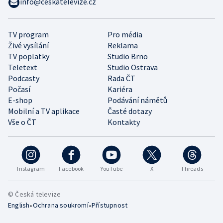
info@ceskatelevize.cz
TV program
Pro média
Živé vysílání
Reklama
TV poplatky
Studio Brno
Teletext
Studio Ostrava
Podcasty
Rada ČT
Počasí
Kariéra
E-shop
Podávání námětů
Mobilní a TV aplikace
Časté dotazy
Vše o ČT
Kontakty
Instagram
Facebook
YouTube
X
Threads
© Česká televize
•
•
English
Ochrana soukromí
Přístupnost