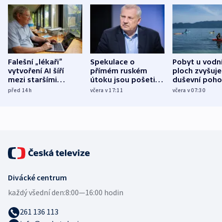
Falešní „lékaři“
Spekulace o
Pobyt u vodn
vytvoření AI šíří
přímém ruském
ploch zvyšuje
mezi staršími
útoku jsou pošetilé,
duševní poho
Poláky nebezpečné
míní estonský
ukázala
před 14
h
včera v 17:11
včera v 07:30
zdravotní rady
bezpečnostní
mezinárodní 
expert
Divácké centrum
každý všední den:
8:00—16:00 hodin
261 136 113