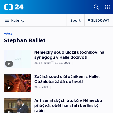
Sport
SLEDOVAT
Rubriky
TÉMA
Stephan Balliet
Německý soud uložil útočníkovi na
synagogu v Halle doživotí
21. 12. 2020
21. 12. 2020
|
Začíná soud s útočníkem z Halle.
Obžaloba žádá doživotí
21. 7. 2020
|
Antisemitských útoků v Německu
přibývá, obětí se stal i berlínský
rabín