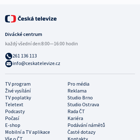
Divácké centrum
každý všední den:
8:00—16:00 hodin
261 136 113
info@ceskatelevize.cz
TV program
Pro média
Živé vysílání
Reklama
TV poplatky
Studio Brno
Teletext
Studio Ostrava
Podcasty
Rada ČT
Počasí
Kariéra
E-shop
Podávání námětů
Mobilní a TV aplikace
Časté dotazy
Vše o ČT
Kontakty