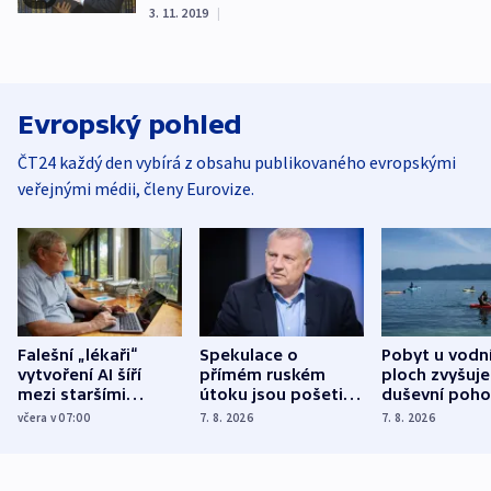
3. 11. 2019
|
Evropský pohled
ČT24 každý den vybírá z obsahu publikovaného evropskými
veřejnými médii, členy Eurovize.
Falešní „lékaři“
Spekulace o
Pobyt u vodn
vytvoření AI šíří
přímém ruském
ploch zvyšuje
mezi staršími
útoku jsou pošetilé,
duševní poho
Poláky nebezpečné
míní estonský
ukázala
včera v 07:00
7. 8. 2026
7. 8. 2026
zdravotní rady
bezpečnostní
mezinárodní 
expert