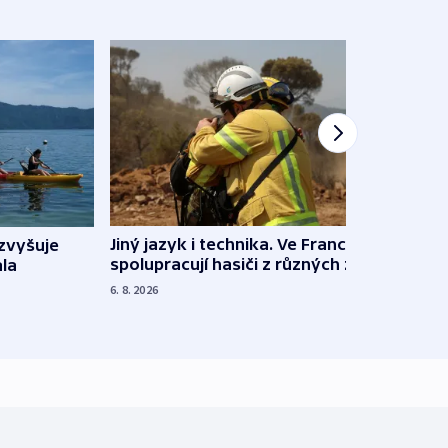
Jiný jazyk i technika. Ve Francii
zvyšuje
„Musí
spolupracují hasiči z různých zemí
la
polit
demo
6. 8. 2026
5. 8. 20