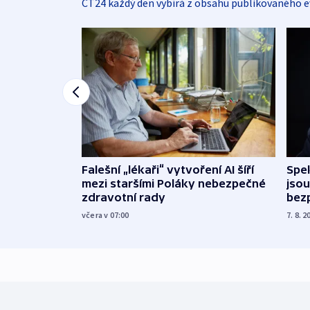
ČT24 každý den vybírá z obsahu publikovaného e
Falešní „lékaři“ vytvoření AI šíří
Spe
mezi staršími Poláky nebezpečné
jsou
zdravotní rady
bez
včera v 07:00
7. 8. 2