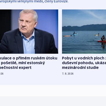
vropskými veřejnými médii, členy Eurovize.
kulace o přímém ruském útoku
Pobyt u vodních ploch 
 pošetilé, míní estonský
duševní pohodu, ukáza
pečnostní expert
mezinárodní studie
026
7. 8. 2026