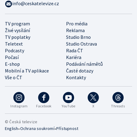
info@ceskatelevize.cz
TV program
Pro média
Živé vysílání
Reklama
TV poplatky
Studio Brno
Teletext
Studio Ostrava
Podcasty
Rada ČT
Počasí
Kariéra
E-shop
Podávání námětů
Mobilní a TV aplikace
Časté dotazy
Vše o ČT
Kontakty
Instagram
Facebook
YouTube
X
Threads
© Česká televize
•
•
English
Ochrana soukromí
Přístupnost