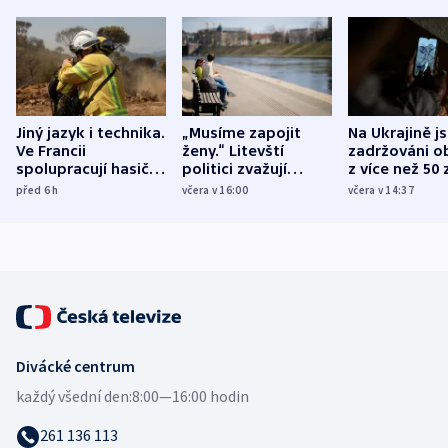
Jiný jazyk i technika.
„Musíme zapojit
Na Ukrajině j
Ve Francii
ženy.“ Litevští
zadržováni o
spolupracují hasiči z
politici zvažují
z více než 50 
různých zemí
dohodu o
Bojovali na s
před 6
h
včera v 16:00
včera v 14:37
demografii
Ruska
Divácké centrum
každý všední den:
8:00—16:00 hodin
261 136 113