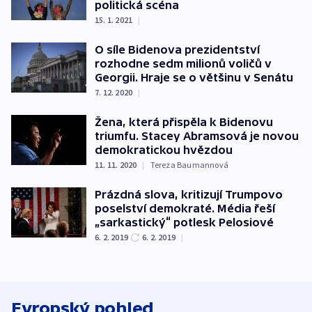
politická scéna
15. 1. 2021
|
O síle Bidenova prezidentství
rozhodne sedm milionů voličů v
Georgii. Hraje se o většinu v Senátu
7. 12. 2020
|
Žena, která přispěla k Bidenovu
triumfu. Stacey Abramsová je novou
demokratickou hvězdou
11. 11. 2020
|
Tereza Baumannová
Prázdná slova, kritizují Trumpovo
poselství demokraté. Média řeší
„sarkastický“ potlesk Pelosiové
6. 2. 2019
6. 2. 2019
|
Evropský pohled