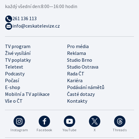
každý všední den:
8:00—16:00 hodin
261 136 113
info@ceskatelevize.cz
TV program
Pro média
Živé vysílání
Reklama
TV poplatky
Studio Brno
Teletext
Studio Ostrava
Podcasty
Rada ČT
Počasí
Kariéra
E-shop
Podávání námětů
Mobilní a TV aplikace
Časté dotazy
Vše o ČT
Kontakty
Instagram
Facebook
YouTube
X
Threads