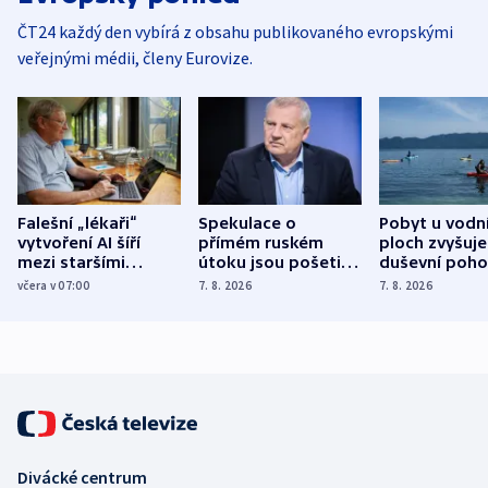
ČT24 každý den vybírá z obsahu publikovaného evropskými
veřejnými médii, členy Eurovize.
Falešní „lékaři“
Spekulace o
Pobyt u vodn
vytvoření AI šíří
přímém ruském
ploch zvyšuje
mezi staršími
útoku jsou pošetilé,
duševní poho
Poláky nebezpečné
míní estonský
ukázala
včera v 07:00
7. 8. 2026
7. 8. 2026
zdravotní rady
bezpečnostní
mezinárodní 
expert
Divácké centrum