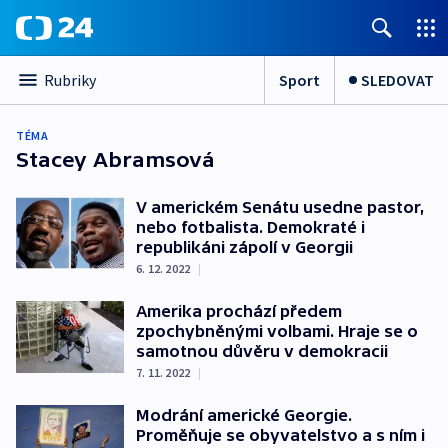
Sport
SLEDOVAT
Rubriky
TÉMA
Stacey Abramsová
V americkém Senátu usedne pastor,
nebo fotbalista. Demokraté i
republikáni zápolí v Georgii
6. 12. 2022
|
Amerika prochází předem
zpochybněnými volbami. Hraje se o
samotnou důvěru v demokracii
7. 11. 2022
|
Modrání americké Georgie.
Proměňuje se obyvatelstvo a s ním i