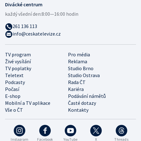
Divácké centrum
každý všední den:
8:00—16:00 hodin
261 136 113
info@ceskatelevize.cz
TV program
Pro média
Živé vysílání
Reklama
TV poplatky
Studio Brno
Teletext
Studio Ostrava
Podcasty
Rada ČT
Počasí
Kariéra
E-shop
Podávání námětů
Mobilní a TV aplikace
Časté dotazy
Vše o ČT
Kontakty
Instagram
Facebook
YouTube
X
Threads