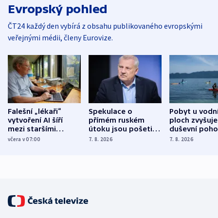
Evropský pohled
ČT24 každý den vybírá z obsahu publikovaného evropskými
veřejnými médii, členy Eurovize.
Falešní „lékaři“
Spekulace o
Pobyt u vodn
vytvoření AI šíří
přímém ruském
ploch zvyšuje
mezi staršími
útoku jsou pošetilé,
duševní poho
Poláky nebezpečné
míní estonský
ukázala
včera v 07:00
7. 8. 2026
7. 8. 2026
zdravotní rady
bezpečnostní
mezinárodní 
expert