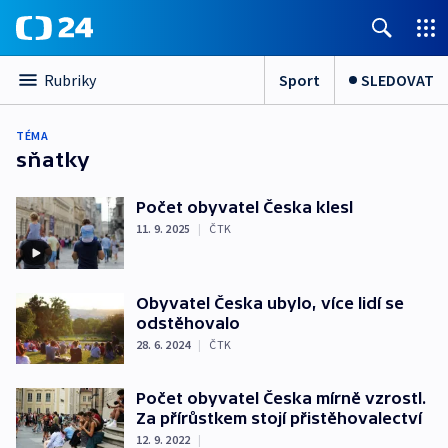
Sport
SLEDOVAT
Rubriky
TÉMA
sňatky
Počet obyvatel Česka klesl
11. 9. 2025
|
ČTK
Obyvatel Česka ubylo, více lidí se
odstěhovalo
28. 6. 2024
|
ČTK
Počet obyvatel Česka mírně vzrostl.
Za přírůstkem stojí přistěhovalectví
12. 9. 2022
|