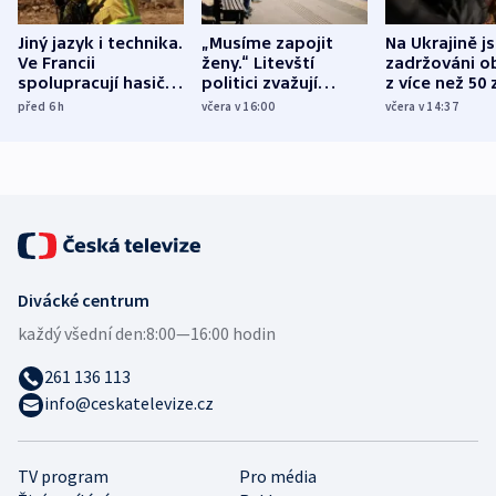
Jiný jazyk i technika.
„Musíme zapojit
Na Ukrajině j
Ve Francii
ženy.“ Litevští
zadržováni o
spolupracují hasiči z
politici zvažují
z více než 50 
různých zemí
dohodu o
Bojovali na s
před 6
h
včera v 16:00
včera v 14:37
demografii
Ruska
Divácké centrum
každý všední den:
8:00—16:00 hodin
261 136 113
info@ceskatelevize.cz
TV program
Pro média