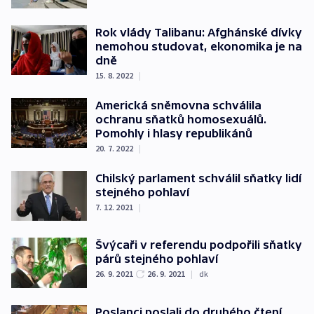
Rok vlády Talibanu: Afghánské dívky
nemohou studovat, ekonomika je na
dně
15. 8. 2022
|
Americká sněmovna schválila
ochranu sňatků homosexuálů.
Pomohly i hlasy republikánů
20. 7. 2022
|
Chilský parlament schválil sňatky lidí
stejného pohlaví
7. 12. 2021
|
Švýcaři v referendu podpořili sňatky
párů stejného pohlaví
26. 9. 2021
26. 9. 2021
|
dk
Poslanci poslali do druhého čtení