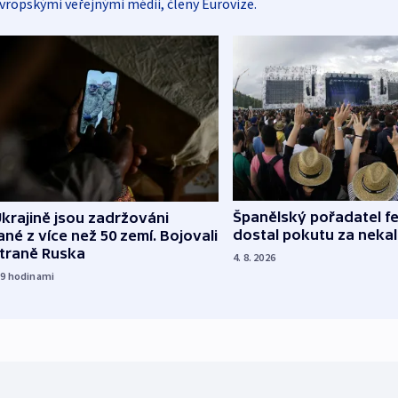
vropskými veřejnými médii, členy Eurovize.
Španělský pořadatel fe
krajině jsou zadržováni
dostal pokutu za nekal
né z více než 50 zemí. Bojovali
straně Ruska
4. 8. 2026
19
hodinami