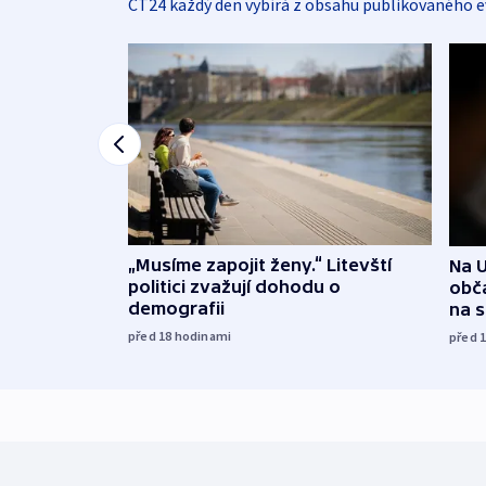
ČT24 každý den vybírá z obsahu publikovaného e
„Musíme zapojit ženy.“ Litevští
Na U
politici zvažují dohodu o
obča
demografii
na 
před 18
hodinami
před 