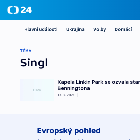
Hlavní události
Ukrajina
Volby
Domácí
TÉMA
Singl
Kapela Linkin Park se ozvala st
Benningtona
13. 2. 2023
|
Evropský pohled