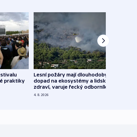
stivalu
Lesní požáry mají dlouhodobý
Ukraj
é praktiky
dopad na ekosystémy a lidské
Franc
zdraví, varuje řecký odborník
požá
4. 8. 2026
3. 8. 20