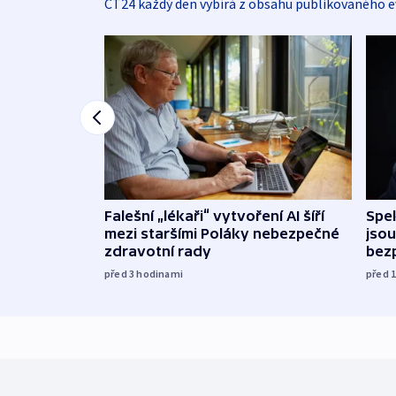
ČT24 každý den vybírá z obsahu publikovaného e
Falešní „lékaři“ vytvoření AI šíří
Spe
mezi staršími Poláky nebezpečné
jsou
zdravotní rady
bez
před 3
hodinami
před 