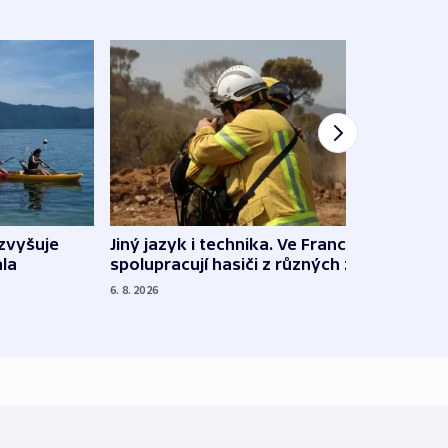
Jiný jazyk i technika. Ve Francii
zvyšuje
„Musí
spolupracují hasiči z různých zemí
la
polit
demo
6. 8. 2026
5. 8. 20