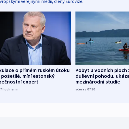
vropskými veřejnými médii, členy Eurovize.
kulace o přímém ruském útoku
Pobyt u vodních ploch 
 pošetilé, míní estonský
duševní pohodu, ukáza
pečnostní expert
mezinárodní studie
17
hodinami
včera v 07:30