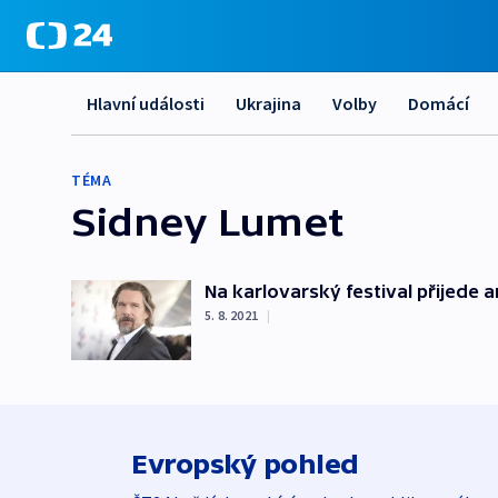
Hlavní události
Ukrajina
Volby
Domácí
TÉMA
Sidney Lumet
Na karlovarský festival přijede
5. 8. 2021
|
Evropský pohled