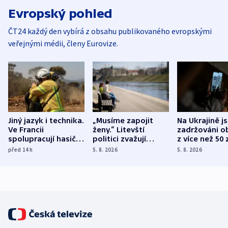
Evropský pohled
ČT24 každý den vybírá z obsahu publikovaného evropskými
veřejnými médii, členy Eurovize.
Jiný jazyk i technika.
„Musíme zapojit
Na Ukrajině j
Ve Francii
ženy.“ Litevští
zadržováni o
spolupracují hasiči z
politici zvažují
z více než 50 
různých zemí
dohodu o
Bojovali na s
před 14
h
5. 8. 2026
5. 8. 2026
demografii
Ruska