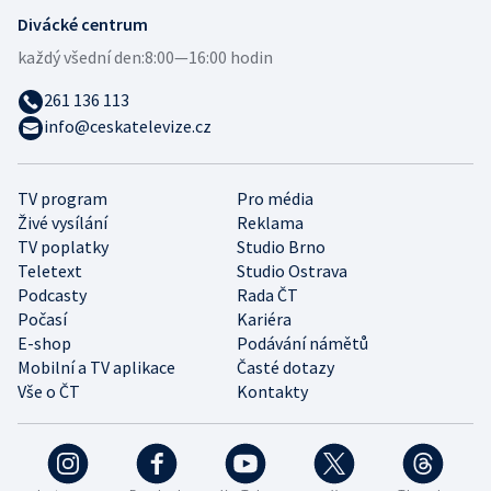
Divácké centrum
každý všední den:
8:00—16:00 hodin
261 136 113
info@ceskatelevize.cz
TV program
Pro média
Živé vysílání
Reklama
TV poplatky
Studio Brno
Teletext
Studio Ostrava
Podcasty
Rada ČT
Počasí
Kariéra
E-shop
Podávání námětů
Mobilní a TV aplikace
Časté dotazy
Vše o ČT
Kontakty