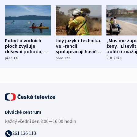
Pobyt u vodních
Jiný jazyk i technika.
„Musíme zapo
ploch zvyšuje
Ve Francii
ženy.“ Litevšt
duševní pohodu,
spolupracují hasiči z
politici zvažuj
ukázala
různých zemí
dohodu o
před 1
h
před 17
h
5. 8. 2026
mezinárodní studie
demografii
Divácké centrum
každý všední den:
8:00—16:00 hodin
261 136 113