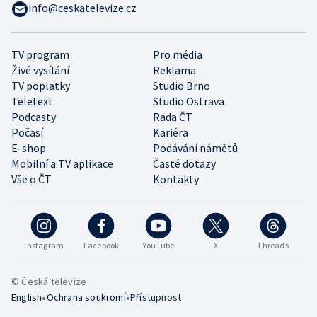
info@ceskatelevize.cz
TV program
Pro média
Živé vysílání
Reklama
TV poplatky
Studio Brno
Teletext
Studio Ostrava
Podcasty
Rada ČT
Počasí
Kariéra
E-shop
Podávání námětů
Mobilní a TV aplikace
Časté dotazy
Vše o ČT
Kontakty
Instagram
Facebook
YouTube
X
Threads
© Česká televize
•
•
English
Ochrana soukromí
Přístupnost