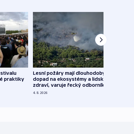
stivalu
Lesní požáry mají dlouhodobý
Ukraj
é praktiky
dopad na ekosystémy a lidské
Franc
zdraví, varuje řecký odborník
požá
4. 8. 2026
3. 8. 20