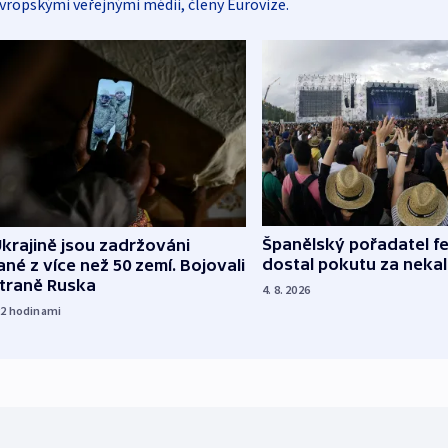
vropskými veřejnými médii, členy Eurovize.
Španělský pořadatel fe
krajině jsou zadržováni
dostal pokutu za nekal
né z více než 50 zemí. Bojovali
straně Ruska
4. 8. 2026
22
hodinami