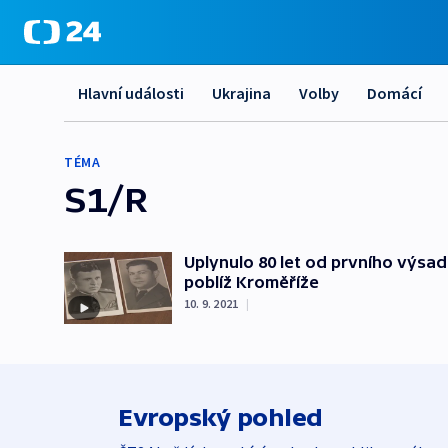
Hlavní události
Ukrajina
Volby
Domácí
TÉMA
S1/R
Uplynulo 80 let od prvního výsa
poblíž Kroměříže
10. 9. 2021
|
Evropský pohled