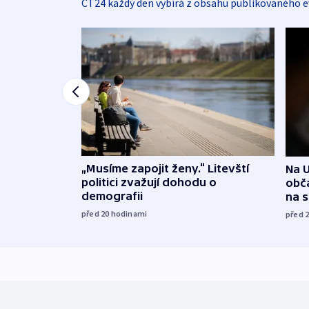
ČT24 každý den vybírá z obsahu publikovaného e
„Musíme zapojit ženy.“ Litevští
Na U
politici zvažují dohodu o
obča
demografii
na 
před 20
hodinami
před 