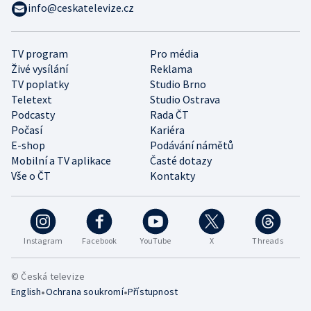
info@ceskatelevize.cz
TV program
Pro média
Živé vysílání
Reklama
TV poplatky
Studio Brno
Teletext
Studio Ostrava
Podcasty
Rada ČT
Počasí
Kariéra
E-shop
Podávání námětů
Mobilní a TV aplikace
Časté dotazy
Vše o ČT
Kontakty
Instagram
Facebook
YouTube
X
Threads
© Česká televize
•
•
English
Ochrana soukromí
Přístupnost