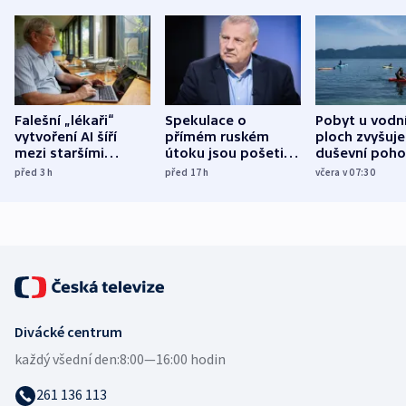
Falešní „lékaři“
Spekulace o
Pobyt u vodn
vytvoření AI šíří
přímém ruském
ploch zvyšuje
mezi staršími
útoku jsou pošetilé,
duševní poho
Poláky nebezpečné
míní estonský
ukázala
před 3
h
před 17
h
včera v 07:30
zdravotní rady
bezpečnostní
mezinárodní 
expert
Divácké centrum
každý všední den:
8:00—16:00 hodin
261 136 113