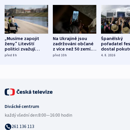
„Musíme zapojit
Na Ukrajině jsou
Španělský
ženy.“ Litevští
zadržováni občané
pořadatel fes
politici zvažují
z více než 50 zemí.
dostal pokut
dohodu o
Bojovali na straně
nekalé prakti
před 8
h
před 10
h
4. 8. 2026
demografii
Ruska
Divácké centrum
každý všední den:
8:00—16:00 hodin
261 136 113