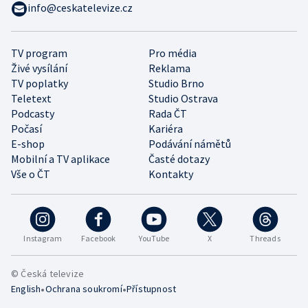
info@ceskatelevize.cz
TV program
Pro média
Živé vysílání
Reklama
TV poplatky
Studio Brno
Teletext
Studio Ostrava
Podcasty
Rada ČT
Počasí
Kariéra
E-shop
Podávání námětů
Mobilní a TV aplikace
Časté dotazy
Vše o ČT
Kontakty
Instagram
Facebook
YouTube
X
Threads
© Česká televize
•
•
English
Ochrana soukromí
Přístupnost