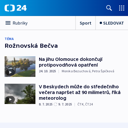
Sport
SLEDOVAT
Rubriky
TÉMA
Rožnovská Bečva
Na jihu Olomouce dokončují
protipovodňová opatření
24. 10. 2025
|
Monika Bezuchová
,
Petra Špičková
V Beskydech může do středečního
večera napršet až 90 milimetrů, říká
meteorolog
8. 7. 2025
9. 7. 2025
|
ČTK
,
ČT24