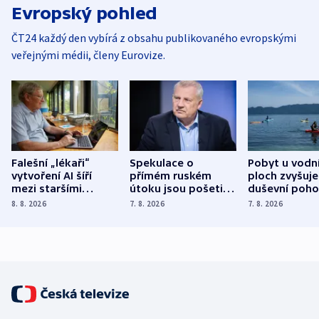
Evropský pohled
ČT24 každý den vybírá z obsahu publikovaného evropskými
veřejnými médii, členy Eurovize.
Falešní „lékaři“
Spekulace o
Pobyt u vodn
vytvoření AI šíří
přímém ruském
ploch zvyšuje
mezi staršími
útoku jsou pošetilé,
duševní poho
Poláky nebezpečné
míní estonský
ukázala
8. 8. 2026
7. 8. 2026
7. 8. 2026
zdravotní rady
bezpečnostní
mezinárodní 
expert