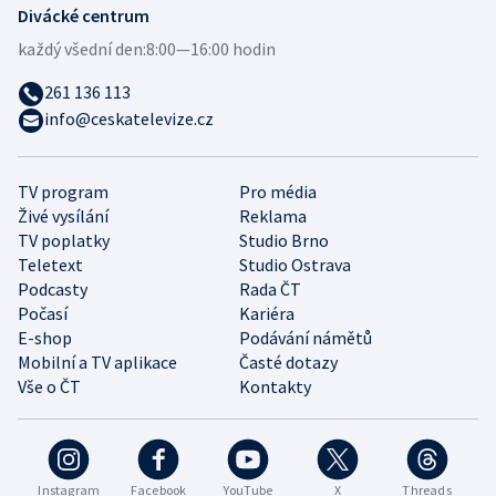
Divácké centrum
každý všední den:
8:00—16:00 hodin
261 136 113
info@ceskatelevize.cz
TV program
Pro média
Živé vysílání
Reklama
TV poplatky
Studio Brno
Teletext
Studio Ostrava
Podcasty
Rada ČT
Počasí
Kariéra
E-shop
Podávání námětů
Mobilní a TV aplikace
Časté dotazy
Vše o ČT
Kontakty
Instagram
Facebook
YouTube
X
Threads