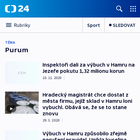
Sport
SLEDOVAT
Rubriky
TÉMA
Purum
Inspektoři dali za výbuch v Hamru na
Jezeře pokutu 1,32 milionu korun
10. 11. 2020
|
Hradecký magistrát chce dostat z
města firmu, jejíž sklad v Hamru loni
vybuchl. Obává se, že se to stane
znovu
29. 5. 2020
|
Výbuch v Hamru způsobilo zřejmě
porušení pravidel. Unikla kyselina