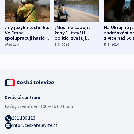
Jiný jazyk i technika.
„Musíme zapojit
Na Ukrajině j
Ve Francii
ženy.“ Litevští
zadržováni o
spolupracují hasiči z
politici zvažují
z více než 50 
různých zemí
dohodu o
Bojovali na s
před 11
h
5. 8. 2026
5. 8. 2026
demografii
Ruska
Divácké centrum
každý všední den:
8:00—16:00 hodin
261 136 113
info@ceskatelevize.cz