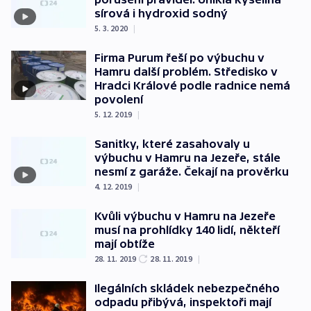
sírová i hydroxid sodný
5. 3. 2020
|
Firma Purum řeší po výbuchu v
Hamru další problém. Středisko v
Hradci Králové podle radnice nemá
povolení
5. 12. 2019
|
Sanitky, které zasahovaly u
výbuchu v Hamru na Jezeře, stále
nesmí z garáže. Čekají na prověrku
4. 12. 2019
|
Kvůli výbuchu v Hamru na Jezeře
musí na prohlídky 140 lidí, někteří
mají obtíže
28. 11. 2019
28. 11. 2019
|
Ilegálních skládek nebezpečného
odpadu přibývá, inspektoři mají