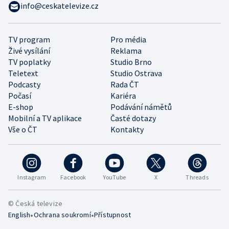
info@ceskatelevize.cz
TV program
Pro média
Živé vysílání
Reklama
TV poplatky
Studio Brno
Teletext
Studio Ostrava
Podcasty
Rada ČT
Počasí
Kariéra
E-shop
Podávání námětů
Mobilní a TV aplikace
Časté dotazy
Vše o ČT
Kontakty
Instagram
Facebook
YouTube
X
Threads
© Česká televize
•
•
English
Ochrana soukromí
Přístupnost