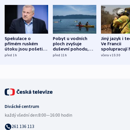
Spekulace o
Pobyt u vodních
Jiný jazyk i t
přímém ruském
ploch zvyšuje
Ve Francii
útoku jsou pošetilé,
duševní pohodu,
spolupracují h
míní estonský
ukázala
různých zemí
před 1
h
před 11
h
včera v 15:30
bezpečnostní
mezinárodní studie
expert
Divácké centrum
každý všední den:
8:00—16:00 hodin
261 136 113