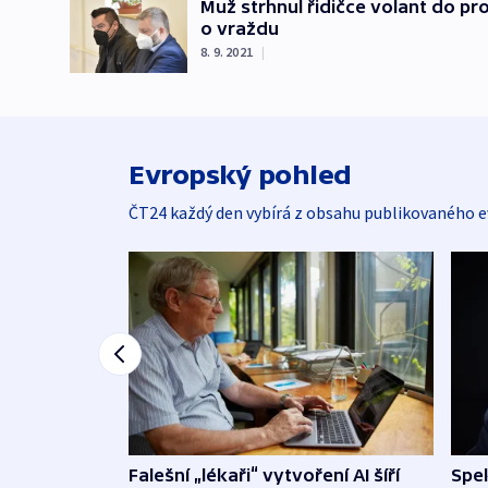
Muž strhnul řidičce volant do pro
o vraždu
8. 9. 2021
|
Evropský pohled
ČT24 každý den vybírá z obsahu publikovaného e
Falešní „lékaři“ vytvoření AI šíří
Spe