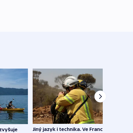
Jiný jazyk i technika. Ve Francii
zvyšuje
„Musí