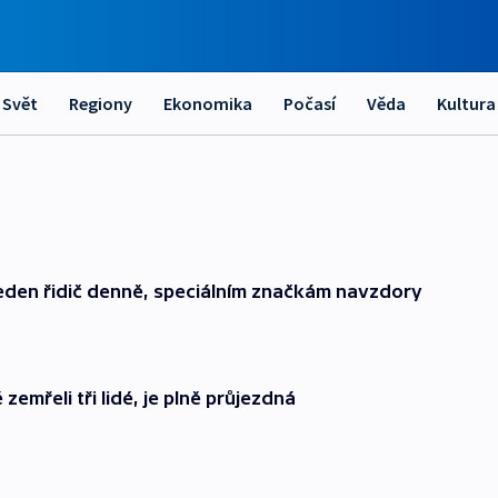
Svět
Regiony
Ekonomika
Počasí
Věda
Kultura
eden řidič denně, speciálním značkám navzdory
emřeli tři lidé, je plně průjezdná