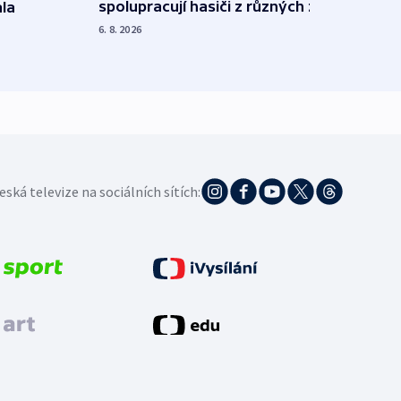
spolupracují hasiči z různých zemí
la
polit
demo
6. 8. 2026
5. 8. 20
eská televize na sociálních sítích: