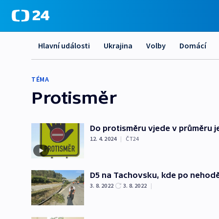
Hlavní události
Ukrajina
Volby
Domácí
TÉMA
Protisměr
Do protisměru vjede v průměru j
12. 4. 2024
|
ČT24
D5 na Tachovsku, kde po nehodě z
3. 8. 2022
3. 8. 2022
|