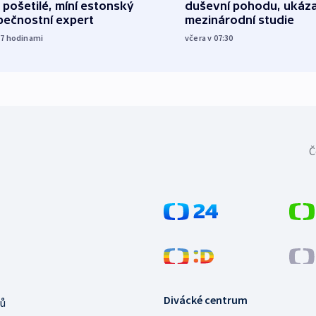
 pošetilé, míní estonský
duševní pohodu, ukáza
pečnostní expert
mezinárodní studie
17
hodinami
včera v 07:30
Č
Divácké centrum
ů