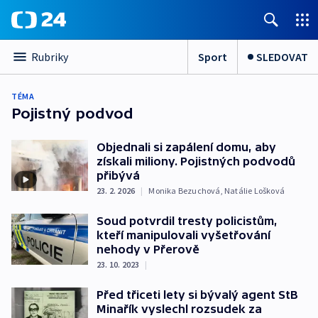
Sport
SLEDOVAT
Rubriky
TÉMA
Pojistný podvod
Objednali si zapálení domu, aby
získali miliony. Pojistných podvodů
přibývá
23. 2. 2026
|
Monika Bezuchová
,
Natálie Lošková
Soud potvrdil tresty policistům,
kteří manipulovali vyšetřování
nehody v Přerově
23. 10. 2023
|
Před třiceti lety si bývalý agent StB
Minařík vyslechl rozsudek za