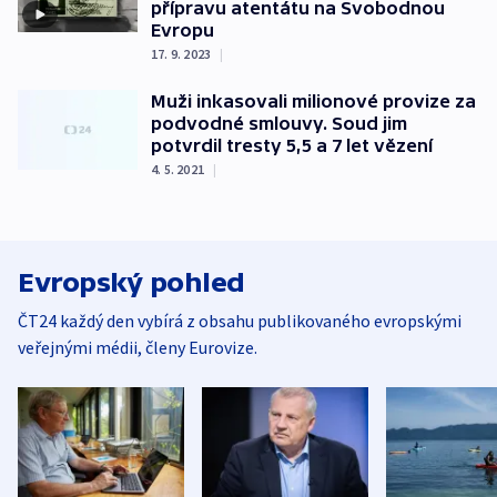
přípravu atentátu na Svobodnou
Evropu
17. 9. 2023
|
Muži inkasovali milionové provize za
podvodné smlouvy. Soud jim
potvrdil tresty 5,5 a 7 let vězení
4. 5. 2021
|
Evropský pohled
ČT24 každý den vybírá z obsahu publikovaného evropskými
veřejnými médii, členy Eurovize.