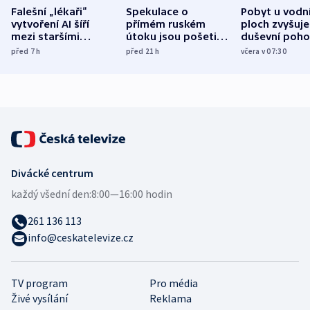
Falešní „lékaři“
Spekulace o
Pobyt u vodn
vytvoření AI šíří
přímém ruském
ploch zvyšuje
mezi staršími
útoku jsou pošetilé,
duševní poho
Poláky nebezpečné
míní estonský
ukázala
před 7
h
před 21
h
včera v 07:30
zdravotní rady
bezpečnostní
mezinárodní 
expert
Divácké centrum
každý všední den:
8:00—16:00 hodin
261 136 113
info@ceskatelevize.cz
TV program
Pro média
Živé vysílání
Reklama