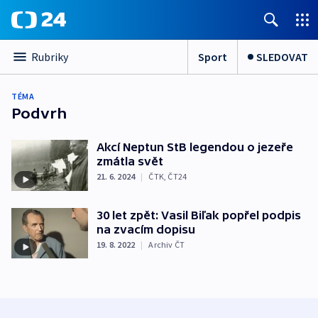
Sport
SLEDOVAT
Rubriky
TÉMA
Podvrh
Akcí Neptun StB legendou o jezeře
zmátla svět
21. 6. 2024
|
ČTK
,
ČT24
30 let zpět: Vasil Biľak popřel podpis
na zvacím dopisu
19. 8. 2022
|
Archiv ČT