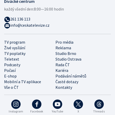
Divácké centrum
každý všední den:
8:00—16:00 hodin
261 136 113
info@ceskatelevize.cz
TV program
Pro média
Živé vysílání
Reklama
TV poplatky
Studio Brno
Teletext
Studio Ostrava
Podcasty
Rada ČT
Počasí
Kariéra
E-shop
Podávání námětů
Mobilní a TV aplikace
Časté dotazy
Vše o ČT
Kontakty
Instagram
Facebook
YouTube
X
Threads