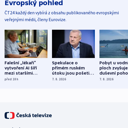
Evropský pohled
ČT24 každý den vybírá z obsahu publikovaného evropskými
veřejnými médii, členy Eurovize.
Falešní „lékaři“
Spekulace o
Pobyt u vodn
vytvoření AI šíří
přímém ruském
ploch zvyšuje
mezi staršími
útoku jsou pošetilé,
duševní poho
Poláky nebezpečné
míní estonský
ukázala
před 18
h
7. 8. 2026
7. 8. 2026
zdravotní rady
bezpečnostní
mezinárodní 
expert