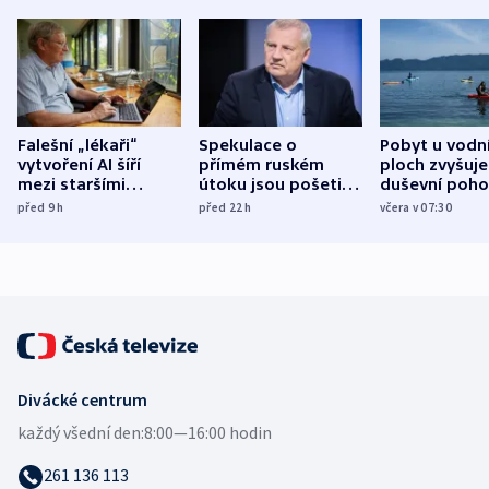
Falešní „lékaři“
Spekulace o
Pobyt u vodn
vytvoření AI šíří
přímém ruském
ploch zvyšuje
mezi staršími
útoku jsou pošetilé,
duševní poho
Poláky nebezpečné
míní estonský
ukázala
před 9
h
před 22
h
včera v 07:30
zdravotní rady
bezpečnostní
mezinárodní 
expert
Divácké centrum
každý všední den:
8:00—16:00 hodin
261 136 113