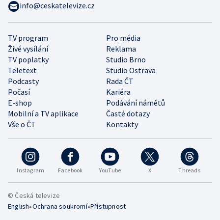
info@ceskatelevize.cz
TV program
Pro média
Živé vysílání
Reklama
TV poplatky
Studio Brno
Teletext
Studio Ostrava
Podcasty
Rada ČT
Počasí
Kariéra
E-shop
Podávání námětů
Mobilní a TV aplikace
Časté dotazy
Vše o ČT
Kontakty
Instagram
Facebook
YouTube
X
Threads
© Česká televize
•
•
English
Ochrana soukromí
Přístupnost