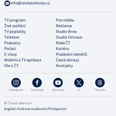
info@ceskatelevize.cz
TV program
Pro média
Živé vysílání
Reklama
TV poplatky
Studio Brno
Teletext
Studio Ostrava
Podcasty
Rada ČT
Počasí
Kariéra
E-shop
Podávání námětů
Mobilní a TV aplikace
Časté dotazy
Vše o ČT
Kontakty
Instagram
Facebook
YouTube
X
Threads
© Česká televize
•
•
English
Ochrana soukromí
Přístupnost