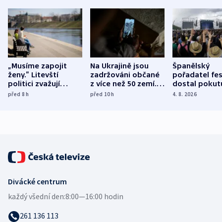
„Musíme zapojit
Na Ukrajině jsou
Španělský
ženy.“ Litevští
zadržováni občané
pořadatel fes
politici zvažují
z více než 50 zemí.
dostal pokut
dohodu o
Bojovali na straně
nekalé prakti
před 8
h
před 10
h
4. 8. 2026
demografii
Ruska
Divácké centrum
každý všední den:
8:00—16:00 hodin
261 136 113