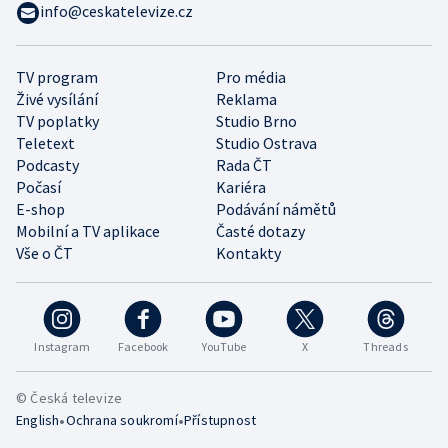
info@ceskatelevize.cz
TV program
Pro média
Živé vysílání
Reklama
TV poplatky
Studio Brno
Teletext
Studio Ostrava
Podcasty
Rada ČT
Počasí
Kariéra
E-shop
Podávání námětů
Mobilní a TV aplikace
Časté dotazy
Vše o ČT
Kontakty
Instagram
Facebook
YouTube
X
Threads
© Česká televize
•
•
English
Ochrana soukromí
Přístupnost