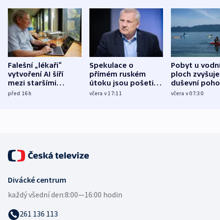
Falešní „lékaři“
Spekulace o
Pobyt u vodn
vytvoření AI šíří
přímém ruském
ploch zvyšuje
mezi staršími
útoku jsou pošetilé,
duševní poho
Poláky nebezpečné
míní estonský
ukázala
před 16
h
včera v 17:11
včera v 07:30
zdravotní rady
bezpečnostní
mezinárodní 
expert
Divácké centrum
každý všední den:
8:00—16:00 hodin
261 136 113