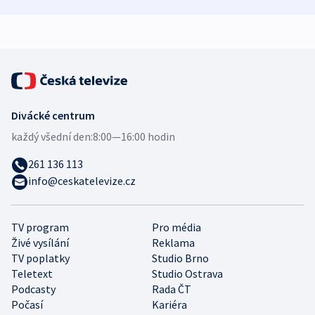
mezinárodní studie
demografii
Divácké centrum
každý všední den:
8:00—16:00 hodin
261 136 113
info@ceskatelevize.cz
TV program
Pro média
Živé vysílání
Reklama
TV poplatky
Studio Brno
Teletext
Studio Ostrava
Podcasty
Rada ČT
Počasí
Kariéra