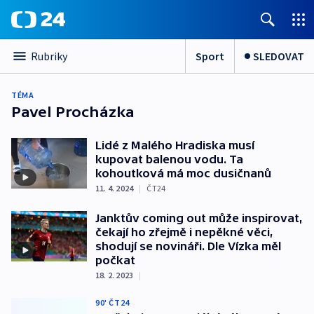
Sport
SLEDOVAT
Rubriky
TÉMA
Pavel Procházka
Lidé z Malého Hradiska musí
kupovat balenou vodu. Ta
kohoutková má moc dusičnanů
11. 4. 2024
|
ČT24
Janktův coming out může inspirovat,
čekají ho zřejmě i nepěkné věci,
shodují se novináři. Dle Vízka měl
počkat
18. 2. 2023
|
90' ČT24