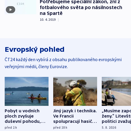
Potřebujeme speciální zákon, zní z
fotbalového světa po násilnostech
na Spartě
10. 4. 2019
|
Evropský pohled
ČT24 každý den vybírá z obsahu publikovaného evropskými
veřejnými médii, členy Eurovize.
Pobyt u vodních
Jiný jazyk i technika.
„Musíme zapo
ploch zvyšuje
Ve Francii
ženy.“ Litevšt
duševní pohodu,
spolupracují hasiči z
politici zvažuj
ukázala
různých zemí
dohodu o
před 2
h
před 18
h
5. 8. 2026