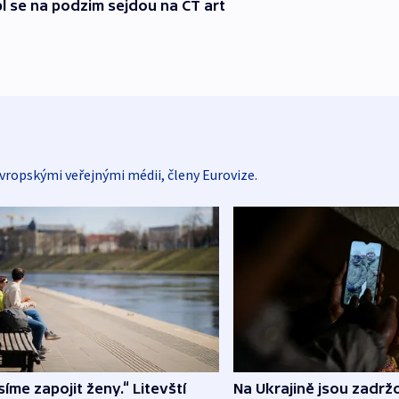
l se na podzim sejdou na ČT art
vropskými veřejnými médii, členy Eurovize.
íme zapojit ženy.“ Litevští
Na Ukrajině jsou zadrž