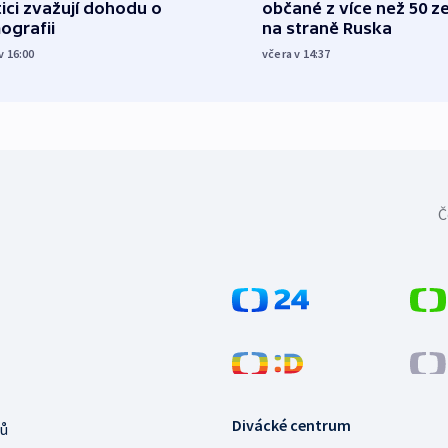
tici zvažují dohodu o
občané z více než 50 ze
ografii
na straně Ruska
v 16:00
včera v 14:37
Č
Divácké centrum
ů