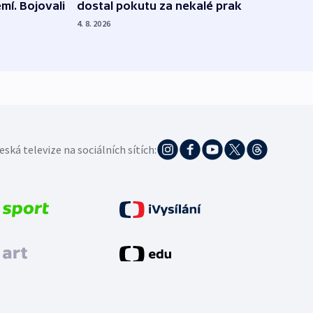
dostal pokutu za nekalé praktiky
mí. Bojovali
dopa
zdrav
4. 8. 2026
4. 8. 20
eská televize na sociálních sítích: