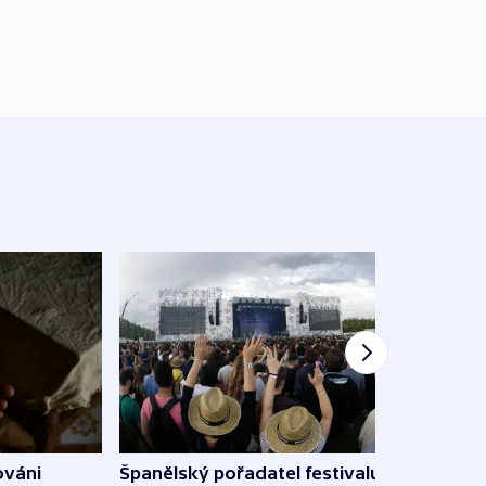
Španělský pořadatel festivalu
ováni
Lesn