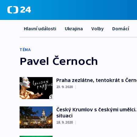
Hlavní události
Ukrajina
Volby
Domácí
TÉMA
Pavel Černoch
Praha zezlátne, tentokrát s Če
23. 9. 2020
|
Český Krumlov s českými umělci. 
situaci
18. 9. 2020
|