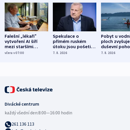
Falešní „lékaři“
Spekulace o
Pobyt u vodn
vytvoření AI šíří
přímém ruském
ploch zvyšuje
mezi staršími
útoku jsou pošetilé,
duševní poho
Poláky nebezpečné
míní estonský
ukázala
včera v 07:00
7. 8. 2026
7. 8. 2026
zdravotní rady
bezpečnostní
mezinárodní 
expert
Divácké centrum
každý všední den:
8:00—16:00 hodin
261 136 113