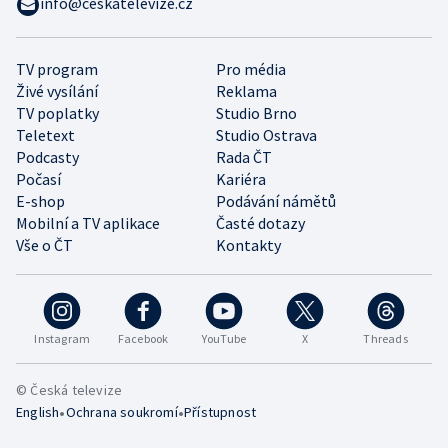
info@ceskatelevize.cz
TV program
Pro média
Živé vysílání
Reklama
TV poplatky
Studio Brno
Teletext
Studio Ostrava
Podcasty
Rada ČT
Počasí
Kariéra
E-shop
Podávání námětů
Mobilní a TV aplikace
Časté dotazy
Vše o ČT
Kontakty
Instagram
Facebook
YouTube
X
Threads
© Česká televize
•
•
English
Ochrana soukromí
Přístupnost