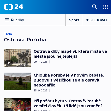
Sport
SLEDOVAT
Rubriky
TÉMA
Ostrava-Poruba
Ostrava díky mapě ví, která místa ve
městě jsou nejteplejší
29. 7. 2023
|
Chlouba Poruby je v novém kabátě.
Budovu s věžičkou se ale opravit
nepodařilo
15. 9. 2022
|
Při požáru bytu v Ostravě-Porubě
zemřel člověk, tři lidé jsou zranění