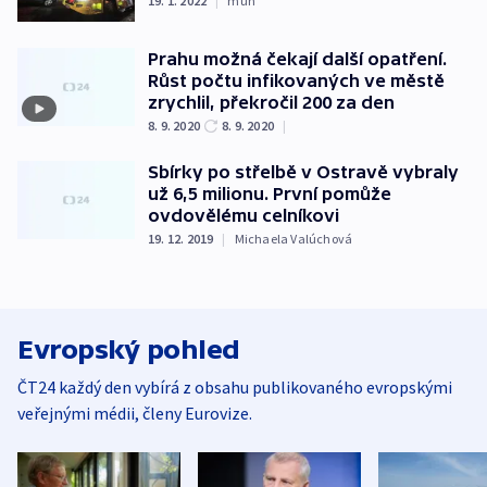
19. 1. 2022
|
muh
Prahu možná čekají další opatření.
Růst počtu infikovaných ve městě
zrychlil, překročil 200 za den
8. 9. 2020
8. 9. 2020
|
Sbírky po střelbě v Ostravě vybraly
už 6,5 milionu. První pomůže
ovdovělému celníkovi
19. 12. 2019
|
Michaela Valúchová
Evropský pohled
ČT24 každý den vybírá z obsahu publikovaného evropskými
veřejnými médii, členy Eurovize.