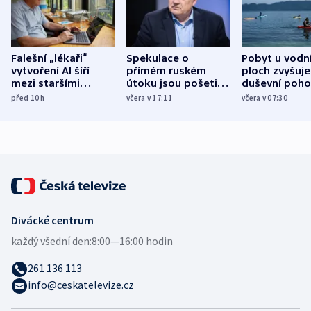
Falešní „lékaři“
Spekulace o
Pobyt u vodn
vytvoření AI šíří
přímém ruském
ploch zvyšuje
mezi staršími
útoku jsou pošetilé,
duševní poho
Poláky nebezpečné
míní estonský
ukázala
před 10
h
včera v 17:11
včera v 07:30
zdravotní rady
bezpečnostní
mezinárodní 
expert
Divácké centrum
každý všední den:
8:00—16:00 hodin
261 136 113
info@ceskatelevize.cz