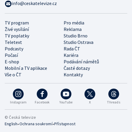
info@ceskatelevize.cz
TV program
Pro média
Živé vysílání
Reklama
TV poplatky
Studio Brno
Teletext
Studio Ostrava
Podcasty
Rada ČT
Počasí
Kariéra
E-shop
Podávání námětů
Mobilní a TV aplikace
Časté dotazy
Vše o ČT
Kontakty
Instagram
Facebook
YouTube
X
Threads
© Česká televize
•
•
English
Ochrana soukromí
Přístupnost