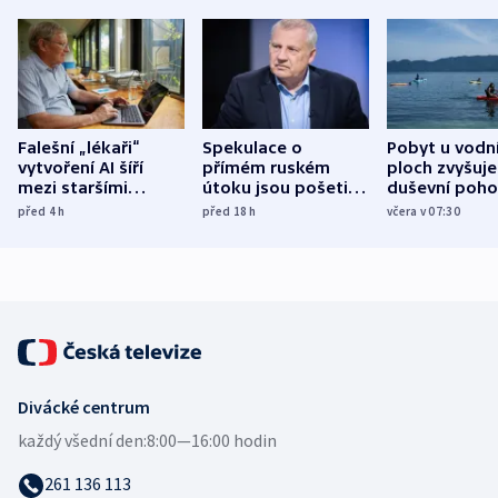
Falešní „lékaři“
Spekulace o
Pobyt u vodn
vytvoření AI šíří
přímém ruském
ploch zvyšuje
mezi staršími
útoku jsou pošetilé,
duševní poho
Poláky nebezpečné
míní estonský
ukázala
před 4
h
před 18
h
včera v 07:30
zdravotní rady
bezpečnostní
mezinárodní 
expert
Divácké centrum
každý všední den:
8:00—16:00 hodin
261 136 113