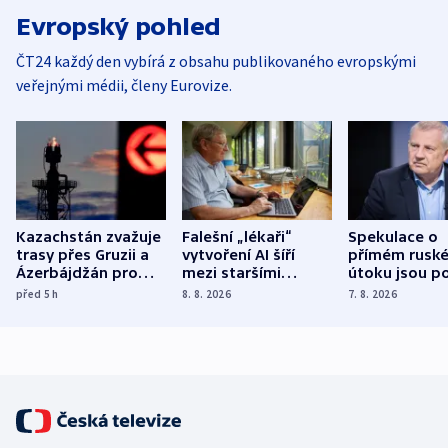
Evropský pohled
ČT24 každý den vybírá z obsahu publikovaného evropskými
veřejnými médii, členy Eurovize.
Kazachstán zvažuje
Falešní „lékaři“
Spekulace o
trasy přes Gruzii a
vytvoření AI šíří
přímém rusk
Ázerbájdžán pro
mezi staršími
útoku jsou po
vývoz ropy do
Poláky nebezpečné
míní estonsk
před 5
h
8. 8. 2026
7. 8. 2026
Evropy
zdravotní rady
bezpečnostn
expert