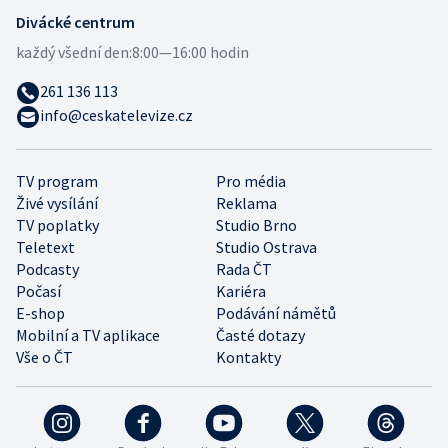
Divácké centrum
každý všední den:
8:00—16:00 hodin
261 136 113
info@ceskatelevize.cz
TV program
Pro média
Živé vysílání
Reklama
TV poplatky
Studio Brno
Teletext
Studio Ostrava
Podcasty
Rada ČT
Počasí
Kariéra
E-shop
Podávání námětů
Mobilní a TV aplikace
Časté dotazy
Vše o ČT
Kontakty