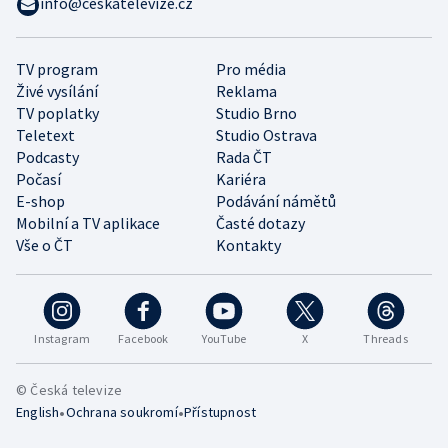
info@ceskatelevize.cz
TV program
Pro média
Živé vysílání
Reklama
TV poplatky
Studio Brno
Teletext
Studio Ostrava
Podcasty
Rada ČT
Počasí
Kariéra
E-shop
Podávání námětů
Mobilní a TV aplikace
Časté dotazy
Vše o ČT
Kontakty
Instagram
Facebook
YouTube
X
Threads
© Česká televize
•
•
English
Ochrana soukromí
Přístupnost