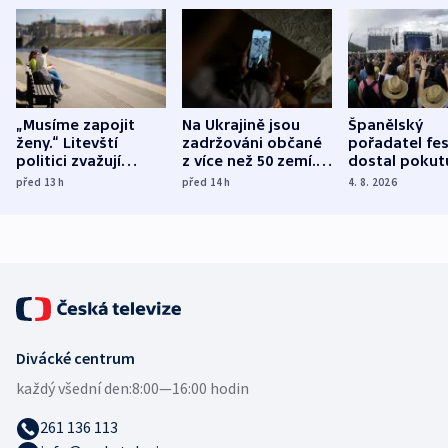
„Musíme zapojit
Na Ukrajině jsou
Španělský
ženy.“ Litevští
zadržováni občané
pořadatel fes
politici zvažují
z více než 50 zemí.
dostal pokut
dohodu o
Bojovali na straně
nekalé prakti
před 13
h
před 14
h
4. 8. 2026
demografii
Ruska
Divácké centrum
každý všední den:
8:00—16:00 hodin
261 136 113