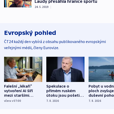
Laudy přesáhla hranice sportu
24. 5. 2019
|
Evropský pohled
ČT24 každý den vybírá z obsahu publikovaného evropskými
veřejnými médii, členy Eurovize.
Falešní „lékaři“
Spekulace o
Pobyt u vodn
vytvoření AI šíří
přímém ruském
ploch zvyšuje
mezi staršími
útoku jsou pošetilé,
duševní poho
Poláky nebezpečné
míní estonský
ukázala
včera v 07:00
7. 8. 2026
7. 8. 2026
zdravotní rady
bezpečnostní
mezinárodní 
expert