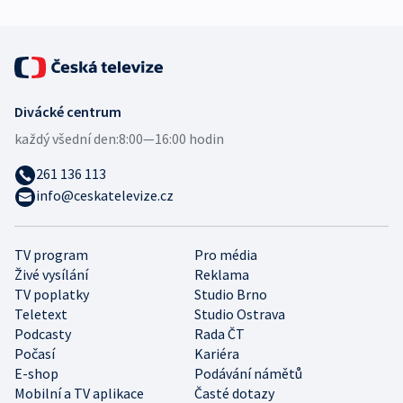
Divácké centrum
každý všední den:
8:00—16:00 hodin
261 136 113
info@ceskatelevize.cz
TV program
Pro média
Živé vysílání
Reklama
TV poplatky
Studio Brno
Teletext
Studio Ostrava
Podcasty
Rada ČT
Počasí
Kariéra
E-shop
Podávání námětů
Mobilní a TV aplikace
Časté dotazy