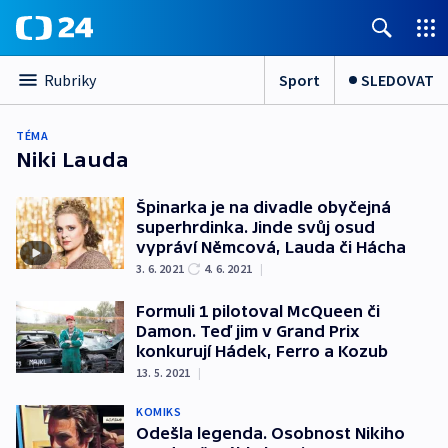
Sport
SLEDOVAT
Rubriky
TÉMA
Niki Lauda
Špinarka je na divadle obyčejná
superhrdinka. Jinde svůj osud
vypráví Němcová, Lauda či Hácha
3. 6. 2021
4. 6. 2021
|
Formuli 1 pilotoval McQueen či
Damon. Teď jim v Grand Prix
konkurují Hádek, Ferro a Kozub
13. 5. 2021
|
KOMIKS
Odešla legenda. Osobnost Nikiho