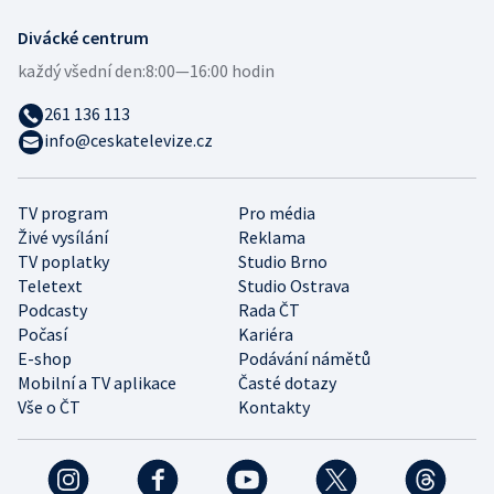
Divácké centrum
každý všední den:
8:00—16:00 hodin
261 136 113
info@ceskatelevize.cz
TV program
Pro média
Živé vysílání
Reklama
TV poplatky
Studio Brno
Teletext
Studio Ostrava
Podcasty
Rada ČT
Počasí
Kariéra
E-shop
Podávání námětů
Mobilní a TV aplikace
Časté dotazy
Vše o ČT
Kontakty