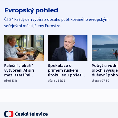
Evropský pohled
ČT24 každý den vybírá z obsahu publikovaného evropskými
veřejnými médii, členy Eurovize.
Falešní „lékaři“
Spekulace o
Pobyt u vodn
vytvoření AI šíří
přímém ruském
ploch zvyšuje
mezi staršími
útoku jsou pošetilé,
duševní poho
Poláky nebezpečné
míní estonský
ukázala
před 13
h
včera v 17:11
včera v 07:30
zdravotní rady
bezpečnostní
mezinárodní 
expert