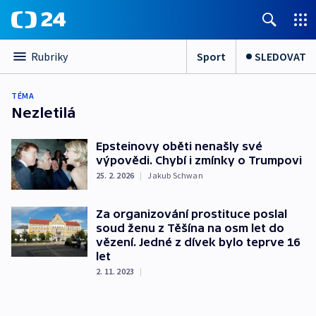
Sport
SLEDOVAT
Rubriky
TÉMA
Nezletilá
Epsteinovy oběti nenašly své
výpovědi. Chybí i zmínky o Trumpovi
25. 2. 2026
|
Jakub Schwan
Za organizování prostituce poslal
soud ženu z Těšína na osm let do
vězení. Jedné z dívek bylo teprve 16
let
2. 11. 2023
|