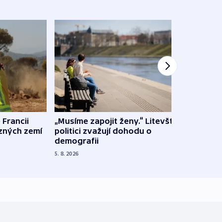
 Francii
„Musíme zapojit ženy.“ Litevští
Na Uk
ůzných zemí
politici zvažují dohodu o
občan
demografii
na s
5. 8. 2026
5. 8. 20