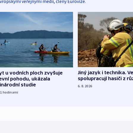
vropskými veřejnými médii, členy Eurovize.
Jiný jazyk i technika. Ve
t u vodních ploch zvyšuje
spolupracují hasiči z r
evní pohodu, ukázala
inárodní studie
6. 8. 2026
21
hodinami