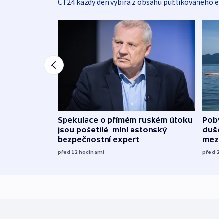
ČT24 každý den vybírá z obsahu publikovaného e
Spekulace o přímém ruském útoku
Poby
jsou pošetilé, míní estonský
duš
bezpečnostní expert
mez
před 12
hodinami
před 