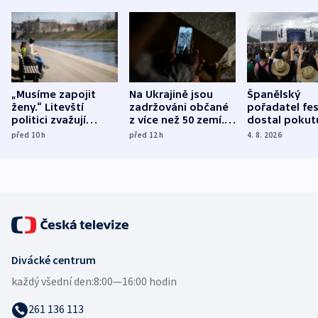
„Musíme zapojit
Na Ukrajině jsou
Španělský
ženy.“ Litevští
zadržováni občané
pořadatel fes
politici zvažují
z více než 50 zemí.
dostal pokut
dohodu o
Bojovali na straně
nekalé prakti
před 10
h
před 12
h
4. 8. 2026
demografii
Ruska
Divácké centrum
každý všední den:
8:00—16:00 hodin
261 136 113