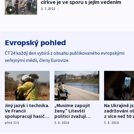
církve je ve sporu s jejím vedením
2. 7. 2022
|
Evropský pohled
ČT24 každý den vybírá z obsahu publikovaného evropskými
veřejnými médii, členy Eurovize.
Jiný jazyk i technika.
„Musíme zapojit
Na Ukrajině j
Ve Francii
ženy.“ Litevští
zadržováni o
spolupracují hasiči z
politici zvažují
z více než 50 
různých zemí
dohodu o
Bojovali na s
před 11
h
5. 8. 2026
5. 8. 2026
demografii
Ruska