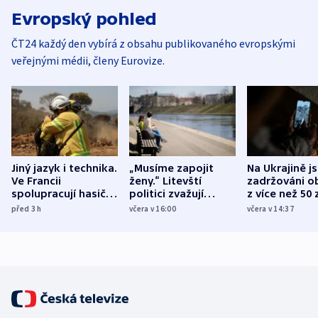
Evropský pohled
ČT24 každý den vybírá z obsahu publikovaného evropskými
veřejnými médii, členy Eurovize.
Jiný jazyk i technika.
„Musíme zapojit
Na Ukrajině j
Ve Francii
ženy.“ Litevští
zadržováni o
spolupracují hasiči z
politici zvažují
z více než 50 
různých zemí
dohodu o
Bojovali na s
před 3
h
včera v 16:00
včera v 14:37
demografii
Ruska