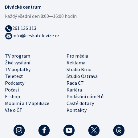
Divácké centrum
každý všední den:
8:00—16:00 hodin
261 136 113
info@ceskatelevize.cz
TV program
Pro média
Živé vysílání
Reklama
TV poplatky
Studio Brno
Teletext
Studio Ostrava
Podcasty
Rada ČT
Počasí
Kariéra
E-shop
Podávání námětů
Mobilní a TV aplikace
Časté dotazy
Vše o ČT
Kontakty