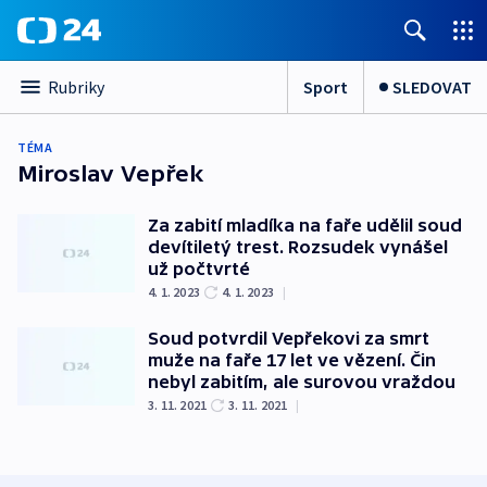
Sport
SLEDOVAT
Rubriky
TÉMA
Miroslav Vepřek
Za zabití mladíka na faře udělil soud
devítiletý trest. Rozsudek vynášel
už počtvrté
4. 1. 2023
4. 1. 2023
|
Soud potvrdil Vepřekovi za smrt
muže na faře 17 let ve vězení. Čin
nebyl zabitím, ale surovou vraždou
3. 11. 2021
3. 11. 2021
|