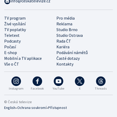
info@ceskatelevize.cz
TV program
Pro média
Živé vysílání
Reklama
TV poplatky
Studio Brno
Teletext
Studio Ostrava
Podcasty
Rada ČT
Počasí
Kariéra
E-shop
Podávání námětů
Mobilní a TV aplikace
Časté dotazy
Vše o ČT
Kontakty
Instagram
Facebook
YouTube
X
Threads
© Česká televize
•
•
English
Ochrana soukromí
Přístupnost