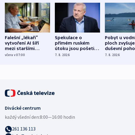
Falešní „lékaři“
Spekulace o
Pobyt u vodn
vytvoření AI šíří
přímém ruském
ploch zvyšuje
mezi staršími
útoku jsou pošetilé,
duševní poho
Poláky nebezpečné
míní estonský
ukázala
včera v 07:00
7. 8. 2026
7. 8. 2026
zdravotní rady
bezpečnostní
mezinárodní 
expert
Divácké centrum
každý všední den:
8:00—16:00 hodin
261 136 113