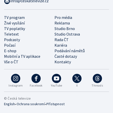
info@ceskatelevize.cz
TV program
Pro média
Živé vysílání
Reklama
TV poplatky
Studio Brno
Teletext
Studio Ostrava
Podcasty
Rada ČT
Počasí
Kariéra
E-shop
Podávání námětů
Mobilní a TV aplikace
Časté dotazy
Vše o ČT
Kontakty
Instagram
Facebook
YouTube
X
Threads
© Česká televize
•
•
English
Ochrana soukromí
Přístupnost