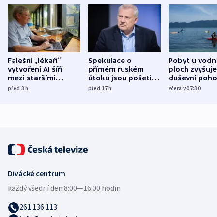
Falešní „lékaři“
Spekulace o
Pobyt u vodn
vytvoření AI šíří
přímém ruském
ploch zvyšuje
mezi staršími
útoku jsou pošetilé,
duševní poho
Poláky nebezpečné
míní estonský
ukázala
před 3
h
před 17
h
včera v 07:30
zdravotní rady
bezpečnostní
mezinárodní 
expert
Divácké centrum
každý všední den:
8:00—16:00 hodin
261 136 113