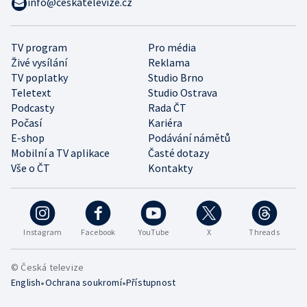
info@ceskatelevize.cz
TV program
Pro média
Živé vysílání
Reklama
TV poplatky
Studio Brno
Teletext
Studio Ostrava
Podcasty
Rada ČT
Počasí
Kariéra
E-shop
Podávání námětů
Mobilní a TV aplikace
Časté dotazy
Vše o ČT
Kontakty
Instagram
Facebook
YouTube
X
Threads
© Česká televize
•
•
English
Ochrana soukromí
Přístupnost