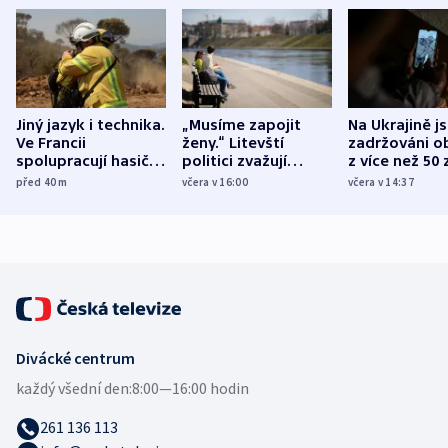
Jiný jazyk i technika.
„Musíme zapojit
Na Ukrajině j
Ve Francii
ženy.“ Litevští
zadržováni o
spolupracují hasiči z
politici zvažují
z více než 50 
různých zemí
dohodu o
Bojovali na s
před 40
m
včera v 16:00
včera v 14:37
demografii
Ruska
Divácké centrum
každý všední den:
8:00—16:00 hodin
261 136 113