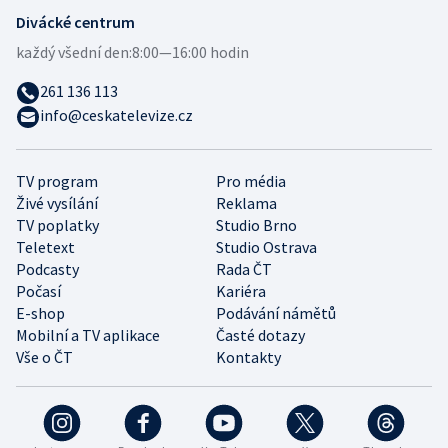
Divácké centrum
každý všední den:
8:00—16:00 hodin
261 136 113
info@ceskatelevize.cz
TV program
Pro média
Živé vysílání
Reklama
TV poplatky
Studio Brno
Teletext
Studio Ostrava
Podcasty
Rada ČT
Počasí
Kariéra
E-shop
Podávání námětů
Mobilní a TV aplikace
Časté dotazy
Vše o ČT
Kontakty