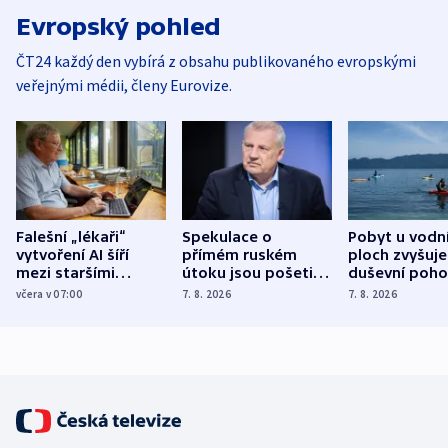
Evropský pohled
ČT24 každý den vybírá z obsahu publikovaného evropskými
veřejnými médii, členy Eurovize.
Falešní „lékaři“
Spekulace o
Pobyt u vodn
vytvoření AI šíří
přímém ruském
ploch zvyšuje
mezi staršími
útoku jsou pošetilé,
duševní poho
Poláky nebezpečné
míní estonský
ukázala
včera v 07:00
7. 8. 2026
7. 8. 2026
zdravotní rady
bezpečnostní
mezinárodní 
expert