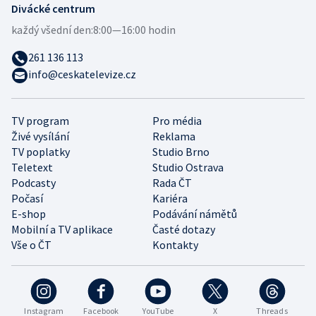
Divácké centrum
každý všední den:
8:00—16:00 hodin
261 136 113
info@ceskatelevize.cz
TV program
Pro média
Živé vysílání
Reklama
TV poplatky
Studio Brno
Teletext
Studio Ostrava
Podcasty
Rada ČT
Počasí
Kariéra
E-shop
Podávání námětů
Mobilní a TV aplikace
Časté dotazy
Vše o ČT
Kontakty
Instagram
Facebook
YouTube
X
Threads