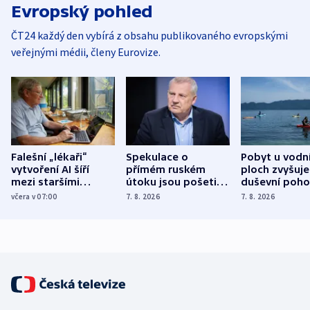
Evropský pohled
ČT24 každý den vybírá z obsahu publikovaného evropskými
veřejnými médii, členy Eurovize.
Falešní „lékaři“
Spekulace o
Pobyt u vodn
vytvoření AI šíří
přímém ruském
ploch zvyšuje
mezi staršími
útoku jsou pošetilé,
duševní poho
Poláky nebezpečné
míní estonský
ukázala
včera v 07:00
7. 8. 2026
7. 8. 2026
zdravotní rady
bezpečnostní
mezinárodní 
expert