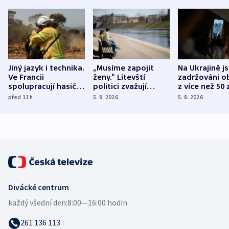
Jiný jazyk i technika.
„Musíme zapojit
Na Ukrajině j
Ve Francii
ženy.“ Litevští
zadržováni o
spolupracují hasiči z
politici zvažují
z více než 50 
různých zemí
dohodu o
Bojovali na s
před 11
h
5. 8. 2026
5. 8. 2026
demografii
Ruska
Divácké centrum
každý všední den:
8:00—16:00 hodin
261 136 113