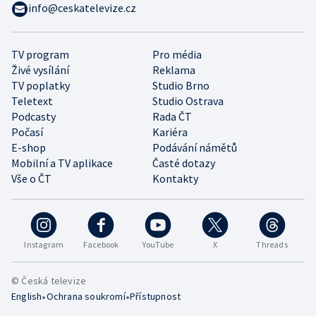
info@ceskatelevize.cz
TV program
Pro média
Živé vysílání
Reklama
TV poplatky
Studio Brno
Teletext
Studio Ostrava
Podcasty
Rada ČT
Počasí
Kariéra
E-shop
Podávání námětů
Mobilní a TV aplikace
Časté dotazy
Vše o ČT
Kontakty
Instagram
Facebook
YouTube
X
Threads
© Česká televize
•
•
English
Ochrana soukromí
Přístupnost