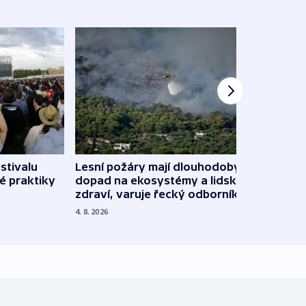
stivalu
Lesní požáry mají dlouhodobý
Ukraj
é praktiky
dopad na ekosystémy a lidské
Franc
zdraví, varuje řecký odborník
požá
4. 8. 2026
3. 8. 20