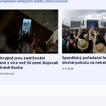
vropskými veřejnými médii, členy Eurovize.
Španělský pořadatel fe
krajině jsou zadržováni
dostal pokutu za nekal
né z více než 50 zemí. Bojovali
straně Ruska
4. 8. 2026
14
hodinami