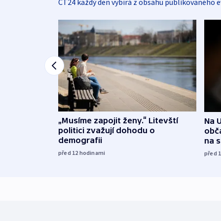
ČT24 každý den vybírá z obsahu publikovaného e
„Musíme zapojit ženy.“ Litevští
Na U
politici zvažují dohodu o
obča
demografii
na 
před 12
hodinami
před 