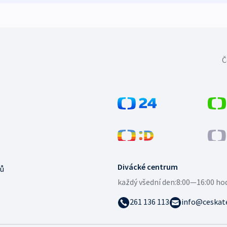
Č
Divácké centrum
ů
každý všední den:
8:00—16:00 ho
261 136 113
info@ceskate