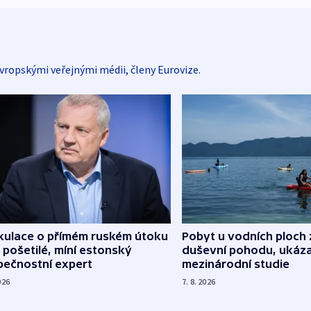
vropskými veřejnými médii, členy Eurovize.
kulace o přímém ruském útoku
Pobyt u vodních ploch 
 pošetilé, míní estonský
duševní pohodu, ukáza
pečnostní expert
mezinárodní studie
026
7. 8. 2026