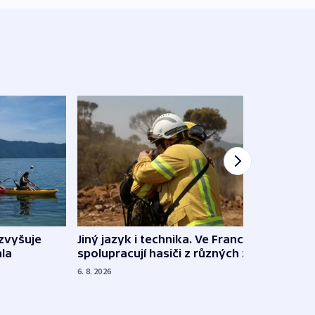
Jiný jazyk i technika. Ve Francii
zvyšuje
„Musí
spolupracují hasiči z různých zemí
la
polit
demo
6. 8. 2026
5. 8. 20