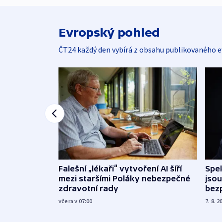
Evropský pohled
ČT24 každý den vybírá z obsahu publikovaného e
Falešní „lékaři“ vytvoření AI šíří
Spe
mezi staršími Poláky nebezpečné
jsou
zdravotní rady
bez
včera v 07:00
7. 8. 2