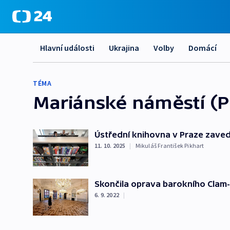
Hlavní události
Ukrajina
Volby
Domácí
TÉMA
Mariánské náměstí (P
Ústřední knihovna v Praze zave
11. 10. 2025
|
Mikuláš František Pikhart
Skončila oprava barokního Clam-
6. 9. 2022
|