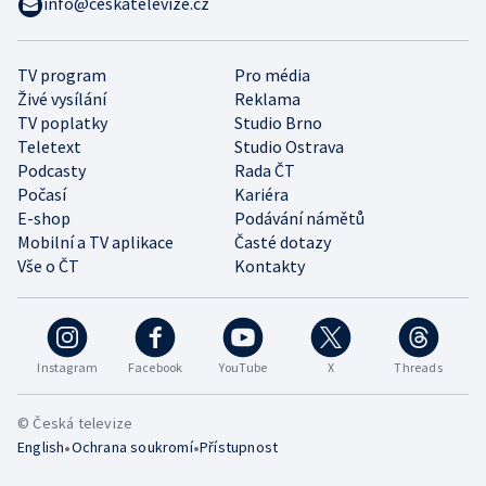
info@ceskatelevize.cz
TV program
Pro média
Živé vysílání
Reklama
TV poplatky
Studio Brno
Teletext
Studio Ostrava
Podcasty
Rada ČT
Počasí
Kariéra
E-shop
Podávání námětů
Mobilní a TV aplikace
Časté dotazy
Vše o ČT
Kontakty
Instagram
Facebook
YouTube
X
Threads
© Česká televize
•
•
English
Ochrana soukromí
Přístupnost