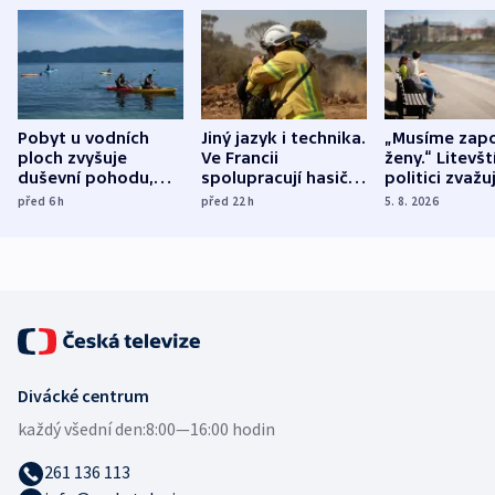
Pobyt u vodních
Jiný jazyk i technika.
„Musíme zapo
ploch zvyšuje
Ve Francii
ženy.“ Litevšt
duševní pohodu,
spolupracují hasiči z
politici zvažuj
ukázala
různých zemí
dohodu o
před 6
h
před 22
h
5. 8. 2026
mezinárodní studie
demografii
Divácké centrum
každý všední den:
8:00—16:00 hodin
261 136 113